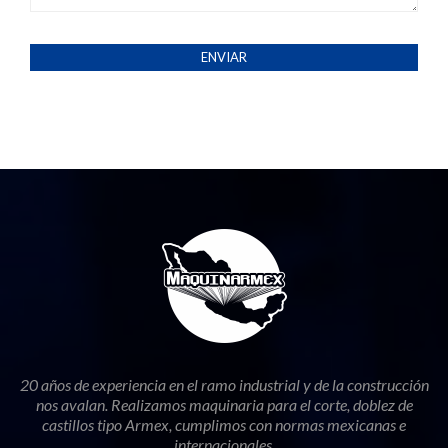
20 años de experiencia en el ramo industrial y de la construcción
nos avalan. Realizamos maquinaria para el corte, doblez de
castillos tipo Armex, cumplimos con normas mexicanas e
internacionales.